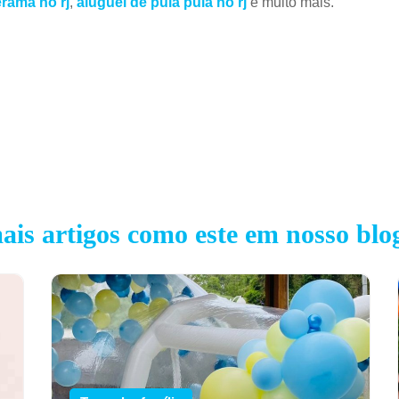
erama no rj
,
aluguel de pula pula no rj
e muito mais.
ais artigos como este em nosso blo