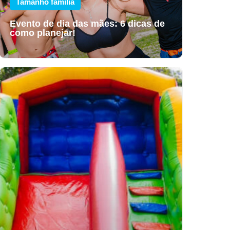
Tamanho família
Evento de dia das mães: 6 dicas de
como planejar!