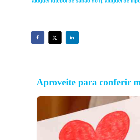
aluguel futebol de sabão no rj
,
aluguel de flip
Aproveite para conferir m