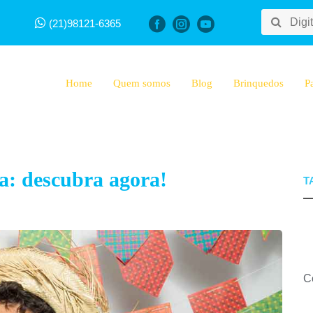
(21)98121-6365
Home
Quem somos
Blog
Brinquedos
P
a: descubra agora!
C