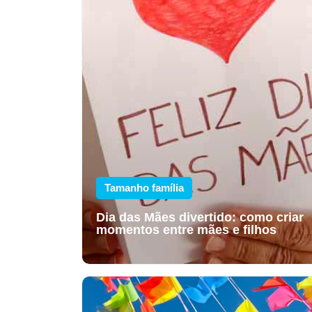
Tamanho família
Dia das Mães divertido: como criar
momentos entre mães e filhos