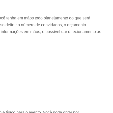
você tenha em mãos todo planejamento do que será
iso definir o número de convidados, o orçamento
s informações em mãos, é possível dar direcionamento às
 e típico para o evento. Você pode optar por