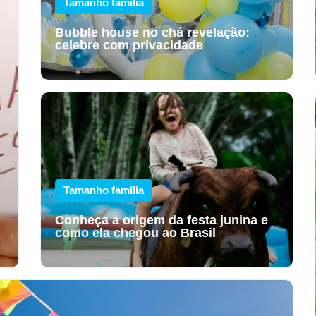
Tamanho família
Bubble house no chá revelação:
celebre com privacidade
Tamanho família
Conheça a origem da festa junina e
como ela chegou ao Brasil