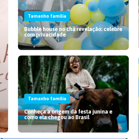
Tamanho família
Bubble house no chá revelação: celebre
com privacidade
Tamanho família
Conheça a origem da festa junina e
como ela chegou ao Brasil