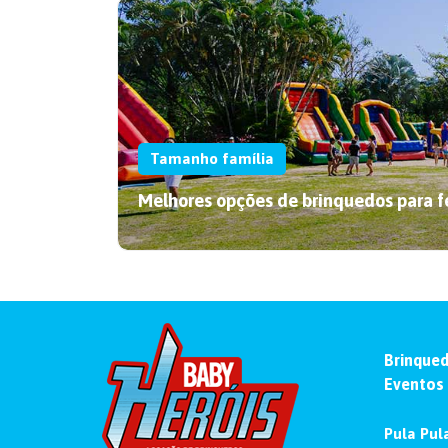
Tamanho família
Melhores opções de brinquedos para f
Dia das Mães divertido: como
criar momentos entre mães e
Brinqued
filhos
Eventos
Dia das Mães divertido é na Baby Heróis!
Leia o artigo e crie uma comemoração
Pula Pula
inesquecível.