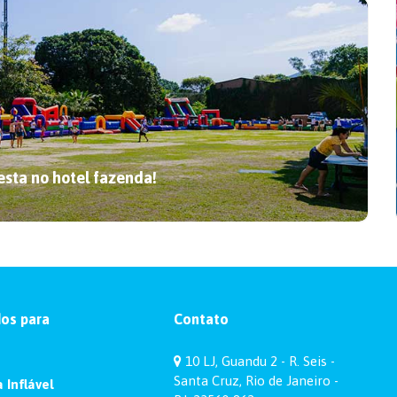
Bubble house no chá revelação:
celebre com privacidade
Crie um momento único! Descubra como a
bubble house no chá revelação e a Baby
Heróis garantem privacidade e
originalidade.
esta no hotel fazenda!
Conheça a origem da festa
junina e como ela chegou ao
os para
Contato
Brasil
Descubra a origem da festa junina e como
10 LJ, Guandu 2 - R. Seis -
essa celebração chegou ao Brasil com a
Santa Cruz, Rio de Janeiro -
 Inflável
Baby Heróis!