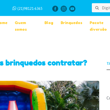
(21)98121-6365
ome
Quem
Blog
Brinquedos
Pacote
somos
diversão
s brinquedos contratar?
C