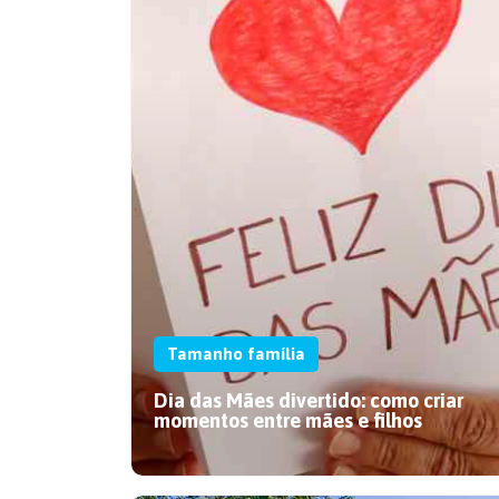
Tamanho família
Dia das Mães divertido: como criar
momentos entre mães e filhos