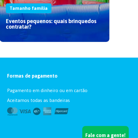
No artigo, a Baby Heróis te mostra como
Tamanho família
planejar um bom evento de dia das mães.
Confira as dicas!
Eventos pequenos: quais brinquedos
contratar?
Formas de pagamento
Pagamento em dinheiro ou em cartão
Aceitamos todas as bandeiras
Fale com a gente!