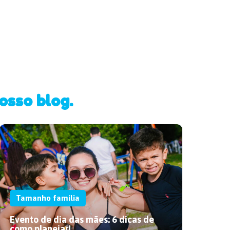
osso blog.
Tamanho família
Evento de dia das mães: 6 dicas de
como planejar!