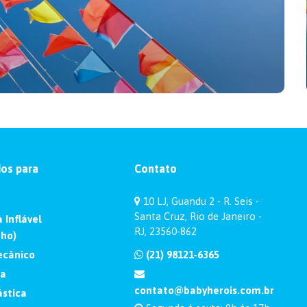
bubble house no chá revelação e a Baby
Heróis garantem privacidade e
originalidade.
Conheça a origem da festa
junina e como ela chegou ao
os para
Contato
Brasil
Descubra a origem da festa junina e como
10 LJ, Guandu 2 - R. Seis -
essa celebração chegou ao Brasil com a
Santa Cruz, Rio de Janeiro -
 Inflável
Baby Heróis!
RJ, 23560-862
nho)
ecânico
(21) 98121-6365
ma
contato@babyherois.com.br
stica