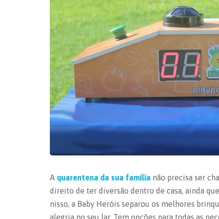
A
quarentena da sua família
não precisa ser cha
direito de ter diversão dentro de casa, ainda q
nisso, a Baby Heróis separou os melhores brinqu
alegria no seu lar. Tem opções para todas as n