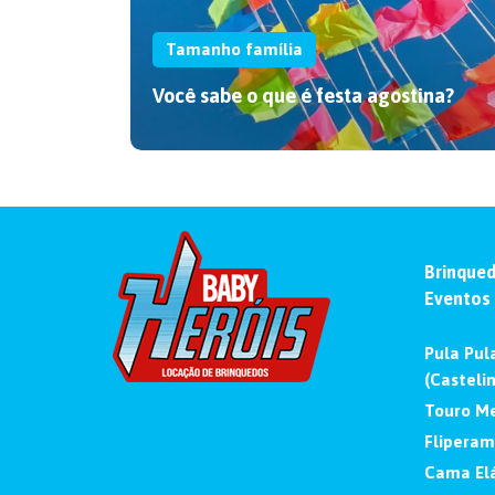
Tamanho família
Você sabe o que é festa agostina?
Dia das Mães divertido: como
criar momentos entre mães e
Brinqued
filhos
Eventos
Dia das Mães divertido é na Baby Heróis!
Leia o artigo e crie uma comemoração
Pula Pula
inesquecível.
(Casteli
Touro M
Flipera
Cama Elá