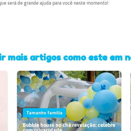
que será de grande ajuda para você neste momento!
ir mais artigos como este em n
Tamanho família
Bubble house no chá revelação: celebre
com privacidade