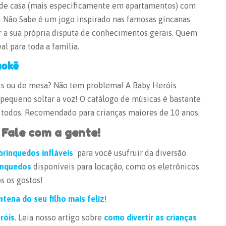
o de casa (mais especificamente em apartamentos) com
u Não Sabe é um jogo inspirado nas famosas gincanas
r a sua própria disputa de conhecimentos gerais. Quem
al para toda a família.
aokê
eis ou de mesa? Não tem problema! A Baby Heróis
pequeno soltar a voz! O catálogo de músicas é bastante
a todos. Recomendado para crianças maiores de 10 anos.
 Fale com a gente!
brinquedos infláveis
para você usufruir da diversão
inquedos
disponíveis para locação, como os eletrônicos
os os gostos!
ena do seu filho mais feliz
!
róis
. Leia nosso artigo sobre
como divertir as crianças