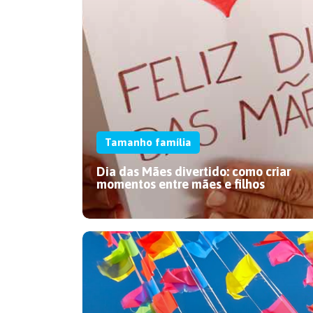
Tamanho família
Dia das Mães divertido: como criar
momentos entre mães e filhos