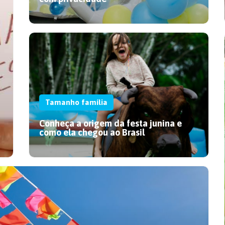
Tamanho família
Conheça a origem da festa junina e
como ela chegou ao Brasil
Bubble house no chá revelação:
celebre com privacidade
Crie um momento único! Descubra como a