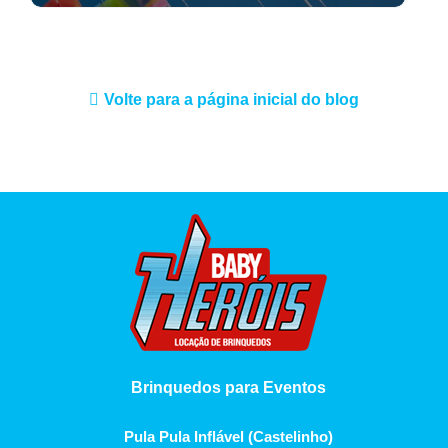
Volte para a página inicial do blog
Brinquedos para Eventos
Pula Pula Inflável (Castelinho)