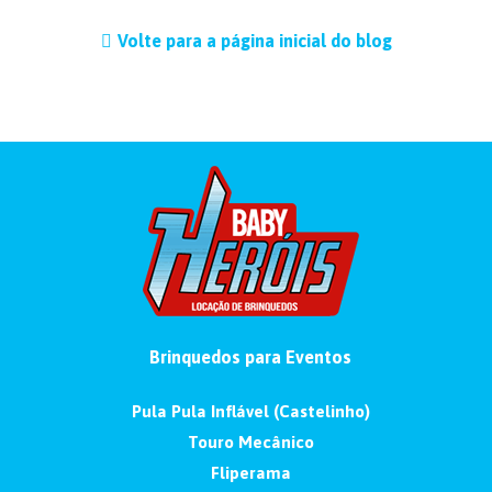
Volte para a página inicial do blog
Brinquedos para Eventos
Pula Pula Inflável (Castelinho)
Touro Mecânico
Fliperama