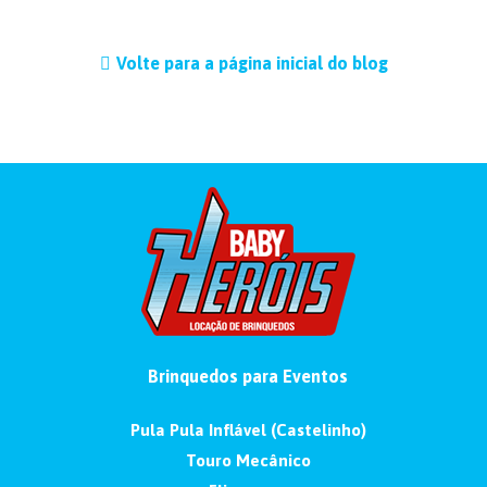
Volte para a página inicial do blog
Brinquedos para Eventos
Pula Pula Inflável (Castelinho)
Touro Mecânico